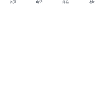
首页
电话
邮箱
地址
招聘
联系我们
远程动效设计师
+86 18680813134
平面设计师
kungyh@163.com
© 2020 KGdesign版权所有 ICP证：
渝ICP备17001739
号