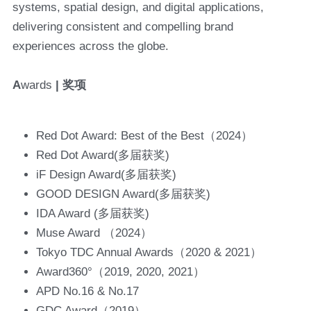
systems, spatial design, and digital applications, 
delivering consistent and compelling brand 
experiences across the globe.
A
wards
 | 奖项
Red Dot Award: Best of the Best（2024）
Red Dot Award(多届获奖)
iF Design Award
(多届获奖)
GOOD DESIGN Award
(多届获奖)
IDA Award (多届获奖)
Muse Award （2024）
Tokyo TDC Annual Awards（2020 & 2021）
Award360°（2019, 2020, 2021）
APD No.16 & No.17
GDC Award（2019） ......