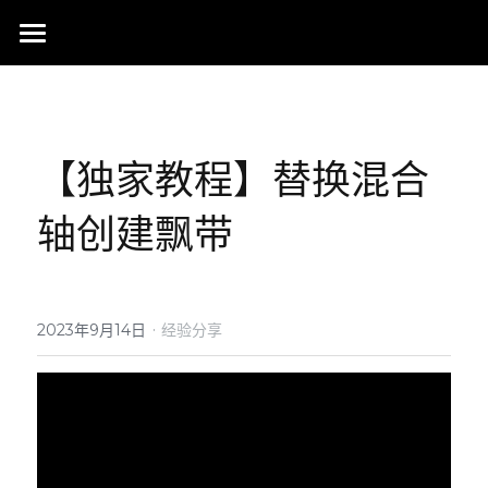
首页
行业成就
【独家教程】替换混合
关于我们
同行赞誉
轴创建飘带
荣膺奖项
联系我们
搜索
·
2023年9月14日
经验分享