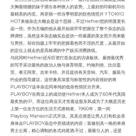
大胸最细腰的妹子摆出各种撩人的姿势。上最好的印刷机印出
最精美的内页。再穿插一些当季明星的软色情照片？TOKYO 
HOT来做杂志大概会是这个思路，不过Hefner想的明显更长
远一些。作为主编的他从最开始就牢牢把握住了整个杂志的品
牌调性，虽然这本杂志确实会提供一些暴露的美女照片用来吸
引男性。却在拍摄上牢牢的把握着色而不淫的尺度，从最开始
的定位上就走的是高格调的中产娱乐消费路线。
与此同时Hefner还斥巨资打造杂志的访谈板块。雇佣最优秀
的写手采访最热的政治人物与体育明星。约翰列侬、比尔盖
茨、拳王阿里、吉米卡特。并且提供有关音响、汽车、服装与
约会的指导建议。这些兼具深度与标签性的内容很好的将
PLAYBOY这本杂志同单纯的低俗色情区分开来。
PLAYBOY在商业上的成功使Hefner本人成为了60年代美国
最炙热的IP。而这位商业天才凭着这股东风成为了大概是历史
上第一位全方位的生活方式推销者。1960年，第一间
Playboy Mansion正式开业。其卖点便是让男人们有机会亲
身体会PLAYBOY杂志中所描述的内容：装修别具一格的单身
男士公寓，精心调制的各式鸡尾酒;不过，最吸引人的，还是