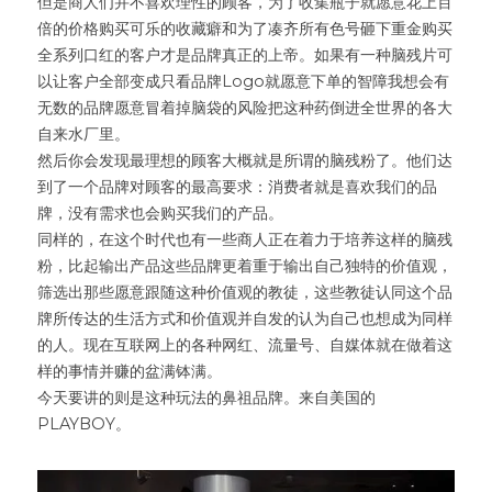
但是商人们并不喜欢理性的顾客，为了收集瓶子就愿意花上百
倍的价格购买可乐的收藏癖和为了凑齐所有色号砸下重金购买
全系列口红的客户才是品牌真正的上帝。如果有一种脑残片可
以让客户全部变成只看品牌Logo就愿意下单的智障我想会有
无数的品牌愿意冒着掉脑袋的风险把这种药倒进全世界的各大
自来水厂里。
然后你会发现最理想的顾客大概就是所谓的脑残粉了。他们达
到了一个品牌对顾客的最高要求：消费者就是喜欢我们的品
牌，没有需求也会购买我们的产品。
同样的，在这个时代也有一些商人正在着力于培养这样的脑残
粉，比起输出产品这些品牌更着重于输出自己独特的价值观，
筛选出那些愿意跟随这种价值观的教徒，这些教徒认同这个品
牌所传达的生活方式和价值观并自发的认为自己也想成为同样
的人。现在互联网上的各种网红、流量号、自媒体就在做着这
样的事情并赚的盆满钵满。
今天要讲的则是这种玩法的鼻祖品牌。来自美国的
PLAYBOY。