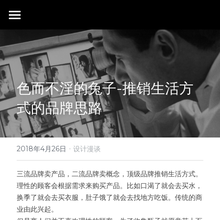
首页
行业成就
关于我们
同行赞誉
色而不淫的兔子-推销生活方
荣膺奖项
联系我们
式的品牌思路
搜索
·
2018年4月26日
设计漫谈
三流品牌卖产品，二流品牌卖概念，顶级品牌推销生活方式。
理性的顾客会根据需求来购买产品。比如口渴了就会去买水，
换季了就会去买衣服，肚子饿了就会去找地方吃饭。传统的商
业由此兴起。