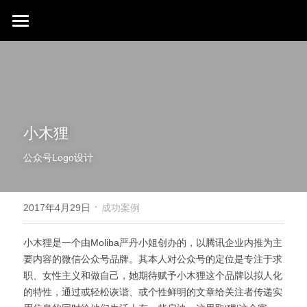
首页
行业成就
关于我们
同行赞誉
小木狸
荣膺奖项
联系我们
公众号Logo设计
搜索
·
2017年4月29日
成功案例
小木狸是一个由Moliba严丹小姐创办的，以腾讯企业内推为主
要内容的微信公众号品牌。其本人对公众号的定位是专注于求
职、女性主义和做自己，她期待赋予小木狸这个品牌以拟人化
的特性，通过或轻松诙谐、或个性鲜明的文章给关注者传递实