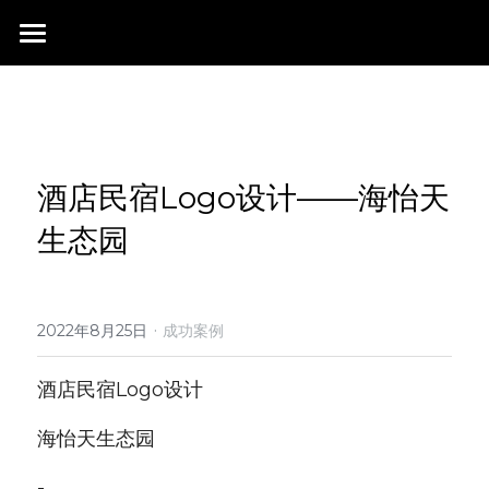
首页
行业成就
关于我们
同行赞誉
酒店民宿Logo设计——海怡天
荣膺奖项
联系我们
生态园
天生态园
搜索
·
2022年8月25日
成功案例
酒店民宿Logo设计
海怡天生态园
-