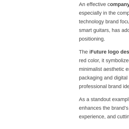
An effective c
ompany
especially in the comp
technology brand focu
smart guitars, has ado
positioning.
The i
Future logo des
red color, it symboliz
minimalist aesthetic 
packaging and digital 
professional brand ide
As a standout exampl
enhances the brand’s c
experience, and cutti