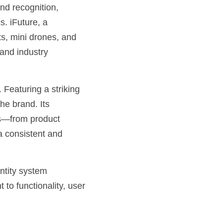
nd recognition, 
. iFuture, a 
s, mini drones, and 
and industry 
Featuring a striking 
he brand. Its 
s—from product 
a consistent and 
ntity system 
to functionality, user 