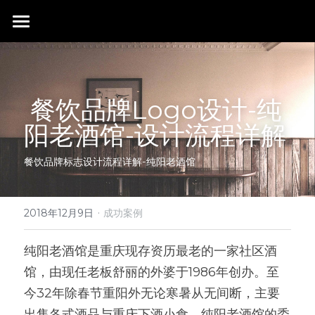
首页
行业成就
 餐饮品牌Logo设计-纯
关于我们
同行赞誉
阳老酒馆-设计流程详解 
荣膺奖项
联系我们
餐饮品牌标志设计流程详解-纯阳老酒馆
搜索
·
2018年12月9日
成功案例
纯阳老酒馆是重庆现存资历最老的一家社区酒
馆，由现任老板舒丽的外婆于1986年创办。至
今32年除春节重阳外无论寒暑从无间断，主要
出售各式酒品与重庆下酒小食。纯阳老酒馆的委