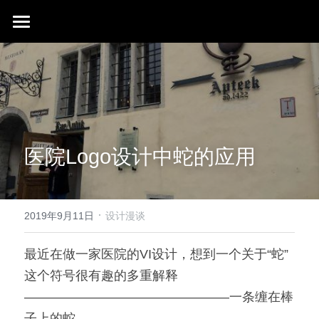
首页
行业成就
关于我们
同行赞誉
荣膺奖项
联系我们
医院Logo设计中蛇的应用
搜索
·
2019年9月11日
设计漫谈
最近在做一家医院的VI设计，想到一个关于“蛇”
这个符号很有趣的多重解释
————————————————一条缠在棒
子上的蛇————————————————