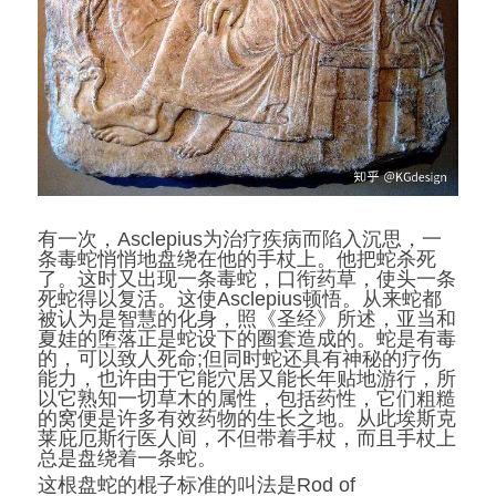
有一次，Asclepius为治疗疾病而陷入沉思，一
条毒蛇悄悄地盘绕在他的手杖上。他把蛇杀死
了。这时又出现一条毒蛇，口衔药草，使头一条
死蛇得以复活。这使Asclepius顿悟。从来蛇都
被认为是智慧的化身，照《圣经》所述，亚当和
夏娃的堕落正是蛇设下的圈套造成的。蛇是有毒
的，可以致人死命;但同时蛇还具有神秘的疗伤
能力，也许由于它能穴居又能长年贴地游行，所
以它熟知一切草木的属性，包括药性，它们粗糙
的窝便是许多有效药物的生长之地。从此埃斯克
莱庇厄斯行医人间，不但带着手杖，而且手杖上
总是盘绕着一条蛇。
这根盘蛇的棍子标准的叫法是Rod of 