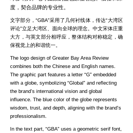
度，契合品牌的专业性。
文字部分，“GBA”采用了几何衬线体，传达“大湾区
评论”立足大湾区、面向全球的理念。中文宋体庄重
大方，与英文部分相呼应，整体结构对称稳定，确
保视觉上的和谐统一。
The logo design of Greater Bay Area Review 
combines both the Chinese and English names. 
The graphic part features a letter “G” embedded 
with a globe, symbolizing “Global” and reflecting 
the brand’s international vision and global 
influence. The blue color of the globe represents 
wisdom, trust, and depth, aligning with the brand’s 
professionalism.
In the text part, “GBA” uses a geometric serif font, 