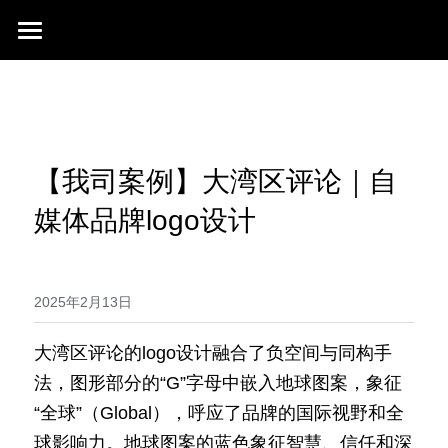
首页
行业成就
关于我们
同行赞誉
【我司案例】大湾区评论｜自
荣膺奖项
联系我们
媒体品牌logo设计
搜索
2025年2月13日
大湾区评论的logo设计融合了负空间与同构手
法，图形部分的“G”字母中嵌入地球图案，象征
“全球”（Global），呼应了品牌的国际视野和全
球影响力。地球图案的蓝色象征智慧、信任和深