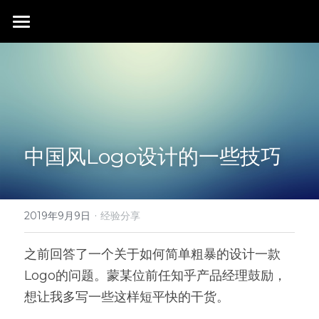
首页
行业成就
关于我们
同行赞誉
荣膺奖项
联系我们
中国风Logo设计的一些技巧
搜索
·
2019年9月9日
经验分享
之前回答了一个关于如何简单粗暴的设计一款
Logo的问题。蒙某位前任知乎产品经理鼓励，
想让我多写一些这样短平快的干货。