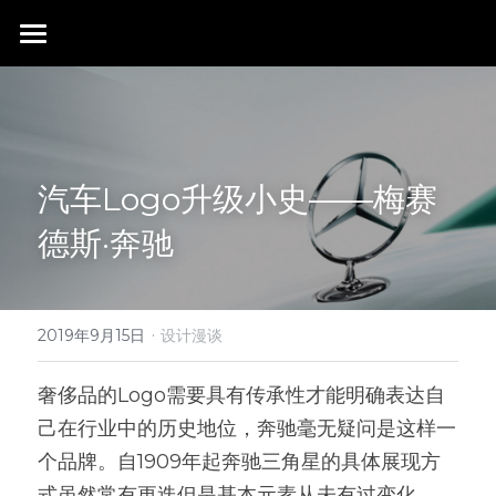
首页
行业成就
关于我们
同行赞誉
汽车Logo升级小史——梅赛
荣膺奖项
联系我们
德斯·奔驰
搜索
·
2019年9月15日
设计漫谈
奢侈品的Logo需要具有传承性才能明确表达自
己在行业中的历史地位，奔驰毫无疑问是这样一
个品牌。自1909年起奔驰三角星的具体展现方
式虽然常有更迭但是基本元素从未有过变化。