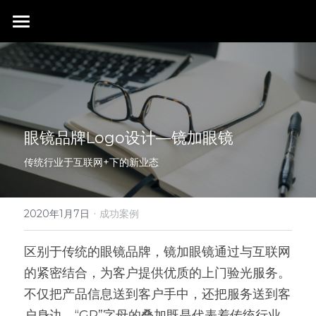
首页
行业成就
关于我们
同行赞誉
眼镜品牌Logo设计—镜加眼镜
荣膺奖项
联系我们
传统行业于互联网+下的新业态
搜索
·
2020年1月7日
成功案例
区别于传统的眼镜品牌，镜加眼镜通过与互联网
的紧密结合，为客户提供优质的上门验光服务。
不仅把产品信息送到客户手中，还把服务送到客
户身边。“GP”字母的叠加既是代表着传统行业