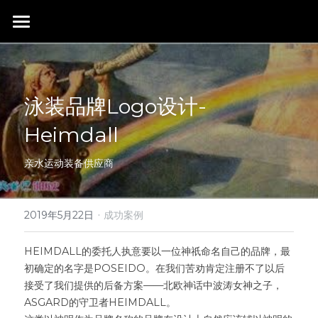
首页
行业成就
泳装品牌Logo设计-
关于我们
同行赞誉
Heimdall
荣膺奖项
联系我们
亲水运动装备供应商
搜索
·
2019年5月22日
成功案例
HEIMDALL的委托人执意要以一位神祇命名自己的品牌，最
初确定的名字是POSEIDO。在我们苦劝肯定注册不了以后
接受了我们提供的后备方案——北欧神话中波涛女神之子，
ASGARD的守卫者HEIMDALL。