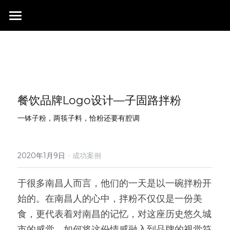
首页
行业成就
关于我们
同行赞誉
餐饮品牌Logo设计—子固路拌粉
荣膺奖项
联系我们
一钵子粉，两筷子料，恰粉还要有腔调
搜索
·
2020年1月9日
成功案例
于很多南昌人而言，他们的一天是以一碗拌粉开
始的。在南昌人的心中，拌粉不仅仅是一份美
食，更代表着对南昌的记忆，对这座历史悠久城
市的感觉。如何将这份情感融入到品牌的视觉符