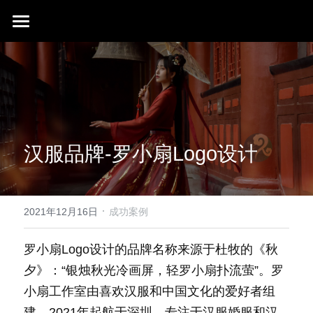
首页
行业成就
关于我们
同行赞誉
荣膺奖项
联系我们
汉服品牌-罗小扇Logo设计
搜索
·
2021年12月16日
成功案例
罗小扇Logo设计的品牌名称来源于杜牧的《秋
夕》：“银烛秋光冷画屏，轻罗小扇扑流萤”。罗
小扇工作室由喜欢汉服和中国文化的爱好者组
建，2021年起航于深圳，专注于汉服婚服和汉