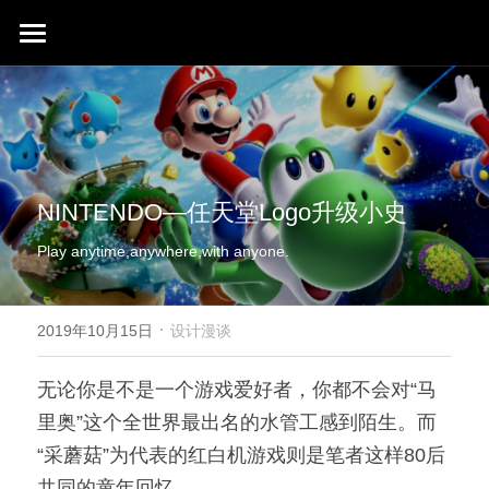
首页
行业成就
关于我们
同行赞誉
NINTENDO—任天堂Logo升级小史
荣膺奖项
联系我们
Play anytime,anywhere,with anyone.
搜索
·
2019年10月15日
设计漫谈
无论你是不是一个游戏爱好者，你都不会对“马
里奥”这个全世界最出名的水管工感到陌生。而
“采蘑菇”为代表的红白机游戏则是笔者这样80后
共同的童年回忆。