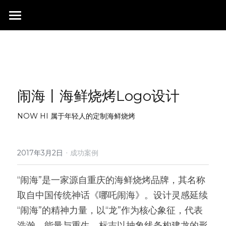
首页
行业成就
关于我们
同行赞誉
闹海丨海鲜烧烤Logo设计
荣膺奖项
联系我们
NOW HI 属于年轻人的定制海鲜烧烤
搜索
·
2017年3月2日
成功案例
“闹海”是一家源自重庆的海鲜烧烤品牌，其名称
取自中国传统神话《哪吒闹海》。设计灵感延续
“闹海”的精神力量，以“龙”作为核心象征，代表
浩瀚、能量与重生。标志以抽象线条构建龙的形