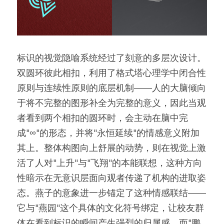
标识的视觉隐喻系统经过了刻意的多层次设计。
双圆环彼此相扣，利用了格式塔心理学中闭合性
原则与连续性原则的底层机制——人的大脑倾向
于将不完整的图形补全为完整的意义，因此当观
者看到两个相扣的圆环时，会主动在脑中完
成"∞"的形态，并将"永恒延续"的情感意义附加
其上。整体构图向上舒展的动势，则在视觉上激
活了人对"上升"与"飞翔"的本能联想，这种方向
性暗示在无意识层面向观者传递了机构的进取姿
态。燕子的意象进一步锚定了这种情感联结——
它与"燕园"这个具体的文化符号绑定，让校友群
体在看到标识的瞬间产生强烈的归属感，而"鹏