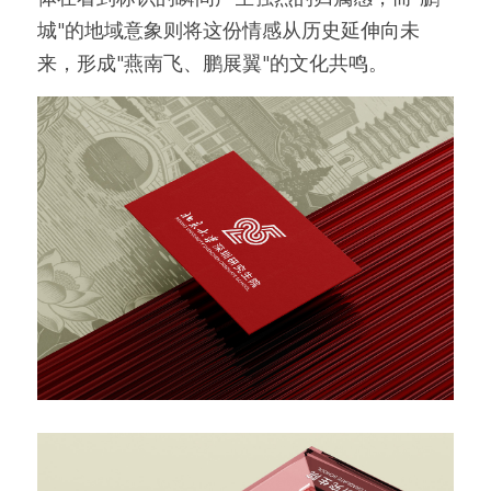
城"的地域意象则将这份情感从历史延伸向未
来，形成"燕南飞、鹏展翼"的文化共鸣。