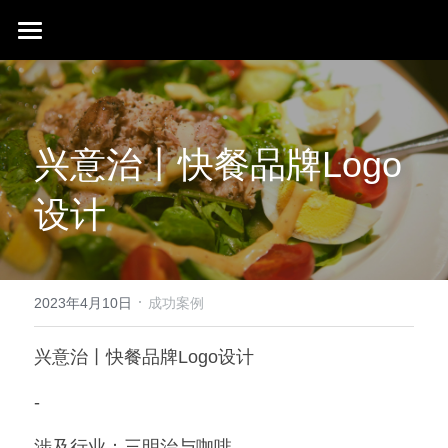
首页
行业成就
兴意治丨快餐品牌Logo
关于我们
同行赞誉
设计
荣膺奖项
联系我们
搜索
·
2023年4月10日
成功案例
兴意治丨快餐品牌Logo设计
-
涉及行业：三明治与咖啡