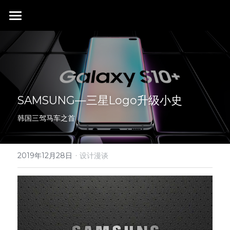
首页
行业成就
关于我们
同行赞誉
SAMSUNG—三星Logo升级小史
荣膺奖项
联系我们
韩国三驾马车之首
搜索
·
2019年12月28日
设计漫谈