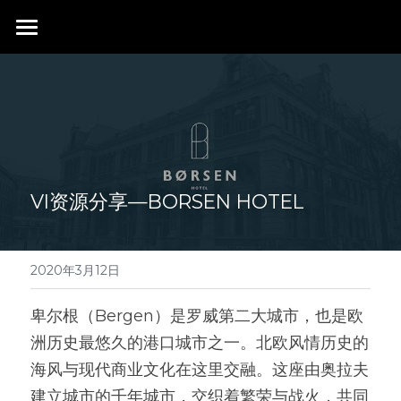
首页
行业成就
关于我们
同行赞誉
荣膺奖项
联系我们
VI资源分享—BORSEN HOTEL
搜索
2020年3月12日
卑尔根（Bergen）是罗威第二大城市，也是欧
洲历史最悠久的港口城市之一。北欧风情历史的
海风与现代商业文化在这里交融。这座由奥拉夫
建立城市的千年城市，交织着繁荣与战火，共同