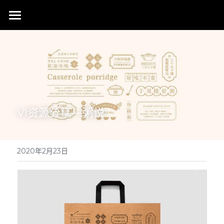
首页
行业成就
关于我们
同行赞誉
荣膺奖项
联系我们
VI资源分享—粥悦
搜索
2020年2月23日